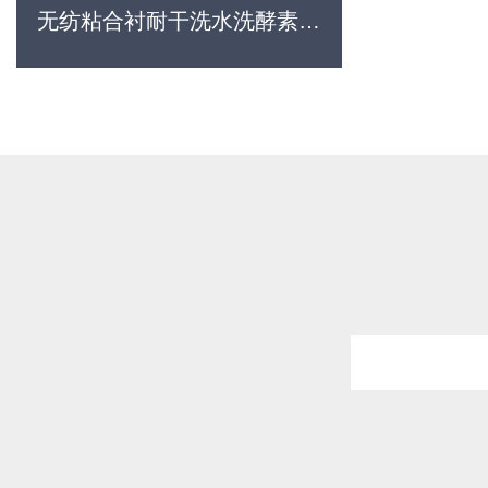
无纺粘合衬耐干洗水洗酵素洗
系列